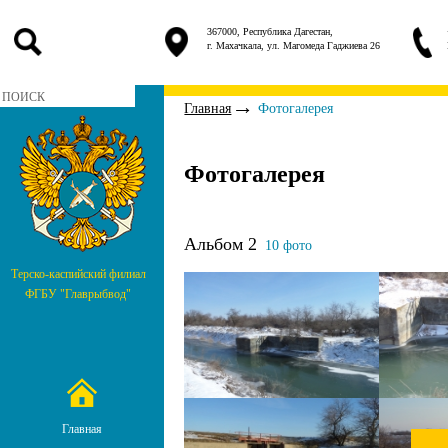
367000, Республика Дагестан,
г. Махачкала, ул. Магомеда Гаджиева 26
Главная
Фотогалерея
Фотогалерея
Альбом 2
10 фото
Терско-каспийский филиал
ФГБУ "Главрыбвод"
Главная