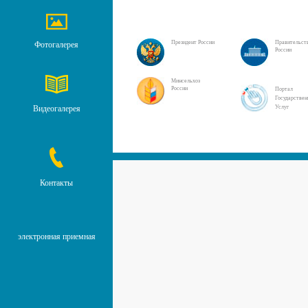
Президент России
Правительст
Фотогалерея
России
Минсельхоз
России
Портал
Государстве
Видеогалерея
Услуг
Контакты
электронная приемная