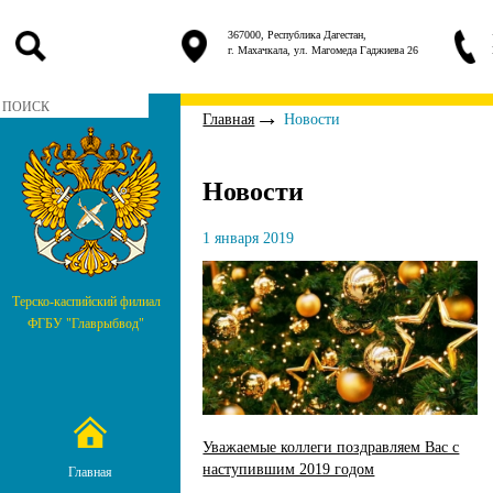
367000, Республика Дагестан,
г. Махачкала, ул. Магомеда Гаджиева 26
Главная
Новости
Новости
1 января 2019
Терско-каспийский филиал
ФГБУ "Главрыбвод"
Уважаемые коллеги поздравляем Вас с
наступившим 2019 годом
Главная