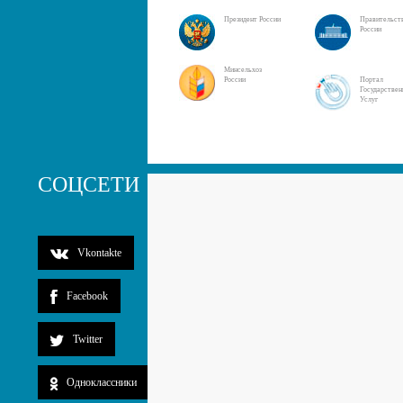
Президент России
Правительст
России
Минсельхоз
России
Портал
Государстве
Услуг
СОЦСЕТИ
Vkontakte
Facebook
Twitter
Одноклассники