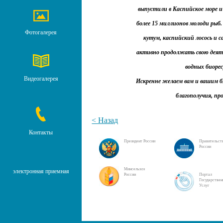
выпустили в Каспийское море и
более 15 миллионов молоди рыб.
Фотогалерея
кутум, каспийский лосось и с
активно продолжать свою деяте
водных биорес
Видеогалерея
Искренне желаем вам и вашим бл
благополучия, пр
< Назад
Контакты
Президент России
Правительст
России
Минсельхоз
электронная приемная
России
Портал
Государстве
Услуг