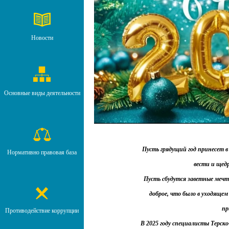
Новости
Основные виды деятельности
Пусть грядущий год принесет 
Нормативно правовая база
вести и щед
Пусть сбудутся заветные мечт
доброе, что было в уходящем 
пр
Противодействие коррупции
В 2025 году специалисты Терск