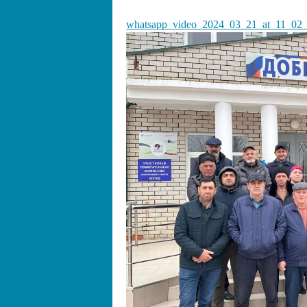
whatsapp_video_2024_03_21_at_11_02