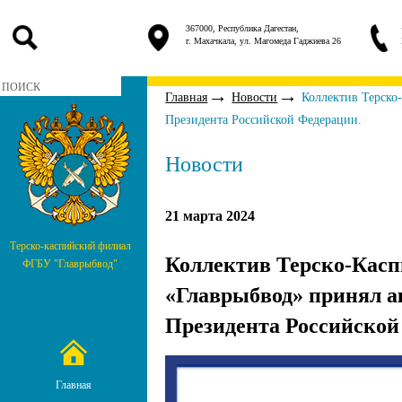
367000, Республика Дагестан,
г. Махачкала, ул. Магомеда Гаджиева 26
Главная
Новости
Коллектив Терско
Президента Российской Федерации.
Новости
21 марта 2024
Терско-каспийский филиал
Коллектив Терско-Кас
ФГБУ "Главрыбвод"
«Главрыбвод» принял а
Президента Российской
Главная