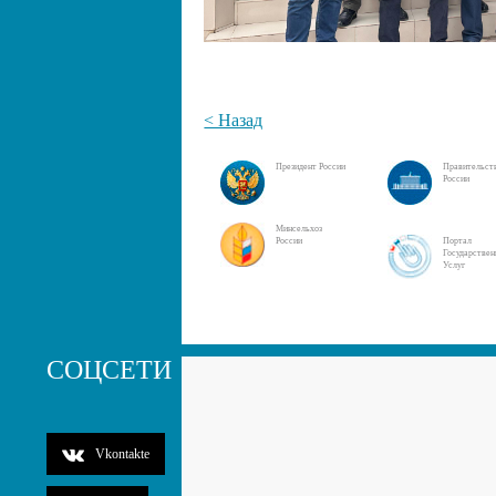
< Назад
Президент России
Правительст
России
Минсельхоз
России
Портал
Государстве
Услуг
СОЦСЕТИ
Vkontakte