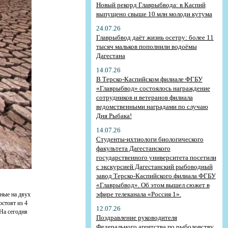
Новый рекорд Главрыбвода: в Каспий
выпущено свыше 10 млн молоди кутума
24.07.26
Главрыбвод даёт жизнь осетру: более 11
тысяч мальков пополнили водоёмы
Дагестана
14.07.26
В Терско-Каспийском филиале ФГБУ
«Главрыбвод» состоялось награждение
сотрудников и ветеранов филиала
ведомственными наградами по случаю
Дня Рыбака!
14.07.26
Студенты-ихтиологи биологического
факультета Дагестанского
государственного университета посетили
с экскурсией Дагестанский рыбоводный
завод Терско-Каспийского филиала ФГБУ
«Главрыбвод». Об этом вышел сюжет в
эфире телеканала «Россия 1».
ные на двух
стоят из 4
12.07.26
 На сегодня
Поздравление руководителя
Федерального агентства по рыболовству