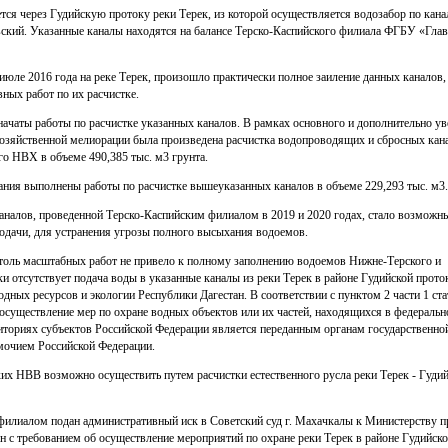
ся через Гудийскую протоку реки Терек, из которой осуществляется водозабор по кан
ский. Указанные каналы находятся на балансе Терско-Каспийского филиала ФГБУ «Гла
июле 2016 года на реке Терек, произошло практически полное заиление данных каналов, 
ных работ по их расчистке.
начаты работы по расчистке указанных каналов. В рамках основного и дополнительно у
хозяйственной мелиорации была произведена расчистка водопроводящих и сбросных кан
о НВХ в объеме 490,385 тыс. м3 грунта.
дания выполнены работы по расчистке вышеуказанных каналов в объеме 229,293 тыс. м3.
каналов, проведенной Терско-Каспийским филиалом в 2019 и 2020 годах, стало возможн
одачи, для устранения угрозы полного высыхания водоемов.
столь масштабных работ не привело к полному заполнению водоемов Нижне-Терского и
 отсутствует подача воды в указанные каналы из реки Терек в районе Гудийской проток
дных ресурсов и экологии Республики Дагестан. В соответствии с пунктом 2 части 1 ста
осуществление мер по охране водных объектов или их частей, находящихся в федеральн
иториях субъектов Российской Федерации является переданным органам государственно
мочием Российской Федерации.
х НВВ возможно осуществить путем расчистки естественного русла реки Терек - Гуди
филиалом подан административный иск в Советский суд г. Махачкалы к Министерству 
н с требованием об осуществление мероприятий по охране реки Терек в районе Гудийско