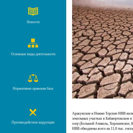
Новости
Основные виды деятельности
Нормативно правовая база
Аракумские и Нижне-Терские НВВ явля
земельных участках в Бабаюртовском и 
Противодействие коррупции
озер (Большой Ачиколь, Хорошевское, Бе
НВВ обводнены всего на 11,0 тыс. гекта