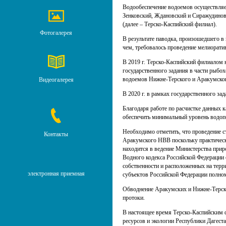
Водообеспечение водоемов осуществляет
Зенковский, Ждановский и Сиражудинов
(далее – Терско-Каспийский филиал).
Фотогалерея
В результате паводка, произошедшего в 
чем, требовалось проведение мелиоратив
В 2019 г. Терско-Каспийский филиалом 
государственного задания в части рыбо
водоемов Нижне-Терского и Аракумског
Видеогалерея
В 2020 г. в рамках государственного за
Благодаря работе по расчистке данных 
обеспечить минимальный уровень водоп
Необходимо отметить, что проведение 
Контакты
Аракумского НВВ поскольку практически
находится в ведение Министерства приро
Водного кодекса Российской Федерации 
собственности и расположенных на терр
электронная приемная
субъектов Российской Федерации полно
Обводнение Аракумских и Нижне-Терски
протоки.
В настоящее время Терско-Каспийским 
ресурсов и экологии Республики Дагеста