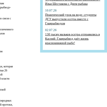
алам
Ильи Шестакова с Днем рыбака
врыбвод»
10.07.26
Практический урок на воде: студенты
в связи с
ДГУ выпустили осетра вместе с
Главрыбводом
величенного
02.07.26
алов
130 тысяч мальков осетра отправились в
Каспий: Главрыбвод даёт жизнь
краснокнижной рыбе!
ым
и, которая
тьи 26
ой
й власти
йской
природных
й протоки,