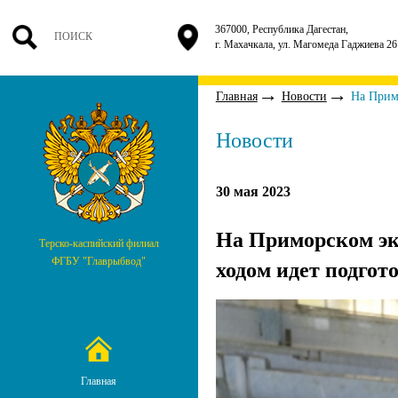
367000, Республика Дагестан,
г. Махачкала, ул. Магомеда Гаджиева 26
Главная
Новости
На Прим
Новости
30 мая 2023
На Приморском эк
Терско-каспийский филиал
ФГБУ "Главрыбвод"
ходом идет подгот
Главная