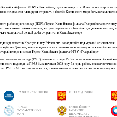
ко-Каспийский филиал ФГБУ «Главрыбвод» должен выпустить 30 тыс. экземпляров каспи
днако специалисты планируют отправить в бассейн Каспийского моря большее количество
ого рыбоводного завода (ПЭРЗ) Терско-Каспийского филиала Главрыбвода после инку
тыс. штук жизнестойких личинок, которых пересадили в бассейны для дальнейшего подр
 чего молодь этой ценной рыбы отправится в Каспийское море.
подвида) занесен в Красную книгу РФ как вид, находящийся под угрозой исчезновения.
еспублике Дагестан, занимающимся искусственным воспроизводством каспийского лос
который входит в состав Терско-Каспийского филиала ФГБУ «Главрыбвод».
монтно-маточного стада (РМС), маточного стада (МС) и пополнению запасов Каспийско
пийского подвида) на ПЭРЗ была начата в 2002 году. За годы работы специалистами зав
нию РМС и МС каспийского лосося, а также отлажена технология его воспроизводства.
ПРАВИТЕЛЬСТВО РОССИИ
СОВЕТ ФЕДЕРАЦИИ
ПОРТАЛ
ЕДИННЫЙ ПОРТАЛ
ГОСУДАРСТВЕННЫХ
РАСКРЫТИЯ
УСЛУГ
ИНФОРМАЦИИ О