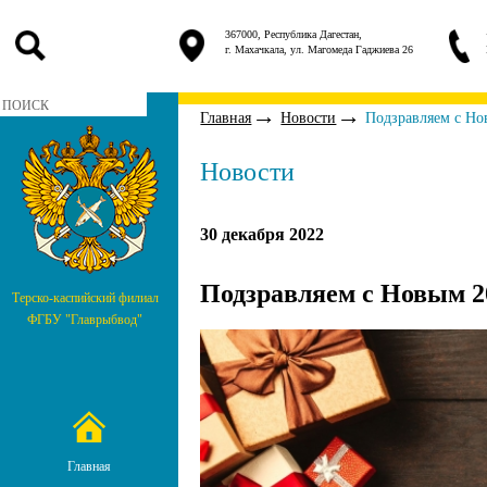
367000, Республика Дагестан,
г. Махачкала, ул. Магомеда Гаджиева 26
Главная
Новости
Подзравляем с Но
Новости
30 декабря 2022
Подзравляем с Новым 2
Терско-каспийский филиал
ФГБУ "Главрыбвод"
Главная