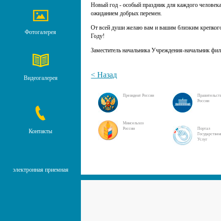
Новый год - особый праздник для каждого человека
ожиданием добрых перемен.
От всей души желаю вам и вашим близким крепкого
Фотогалерея
Году!
Заместитель начальника Учреждения-начальник фи
< Назад
Видеогалерея
Президент России
Правительст
России
Минсельхоз
России
Портал
Контакты
Государстве
Услуг
электронная приемная