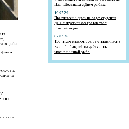
Ильи Шестакова с Днем рыбака
10.07.26
Практический урок на воде: студенты
ДГУ выпустили осетра вместе с
Главрыбводом
 Он
02.07.26
го,
130 тысяч мальков осетра отправились в
вания рыбы.
Каспий: Главрыбвод даёт жизнь
краснокнижной рыбе!
й филиал
ентства по
роприятия
БУ
естово-
 нерест и