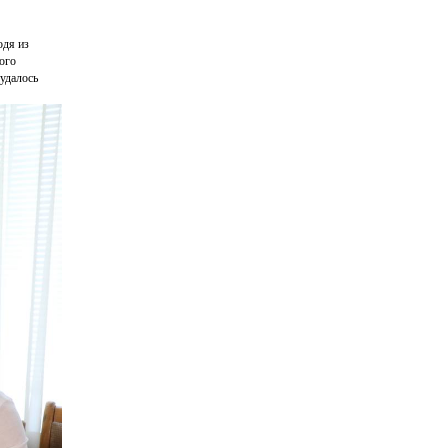
одя из
ого
удалось