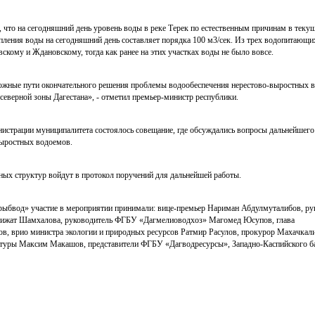
, что на сегодняшний день уровень воды в реке Терек по естественным причинам в теку
упления воды на сегодняшний день составляет порядка 100 м3/сек. Из трех водопитающ
скому и Ждановскому, тогда как ранее на этих участках воды не было вовсе.
ожные пути окончательного решения проблемы водообеспечения нерестово-выростных 
северной зоны Дагестана», - отметил премьер-министр республики.
истрации муниципалитета состоялось совещание, где обсуждались вопросы дальнейшег
выростных водоемов.
ных структур войдут в протокол поручений для дальнейшей работы.
ыбвод» участие в мероприятии принимали: вице-премьер Нариман Абдулмуталибов, ру
дижат Шамхалова, руководитель ФГБУ «Дагмелиоводхоз» Магомед Юсупов, глава
, врио министра экологии и природных ресурсов Ратмир Расулов, прокурор Махачкал
туры Максим Макашов, представители ФГБУ «Дагводресурсы», Западно-Каспийского б