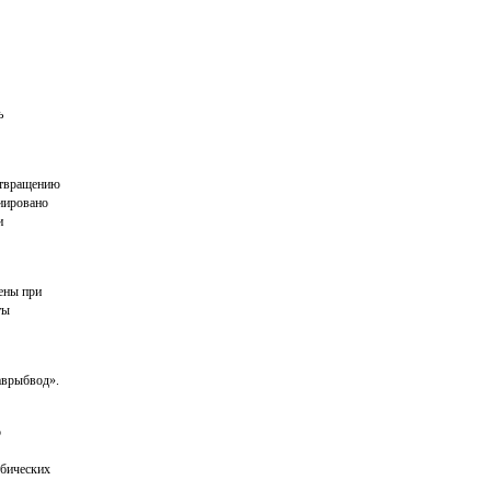
ь
отвращению
иировано
и
ены при
ты
аврыбвод».
о
убических