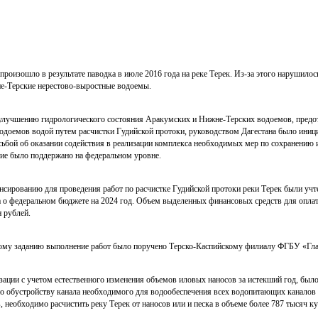
произошло в результате паводка в июле 2016 года на реке Терек. Из-за этого нарушилос
е-Терские нерестово-выростные водоемы.
 улучшению гидрологического состояния Аракумских и Нижне-Терских водоемов, пред
одоемов водой путем расчистки Гудийской протоки, руководством Дагестана было иниц
сьбой об оказании содействия в реализации комплекса необходимых мер по сохранению 
ие было поддержано на федеральном уровне.
сированию для проведения работ по расчистке Гудийской протоки реки Терек были учт
а о федеральном бюджете на 2024 год. Объем выделенных финансовых средств для опла
 рублей.
ному заданию выполнение работ было поручено Терско-Каспийскому филиалу ФГБУ «Гл
ации с учетом естественного изменения объемов иловых наносов за истекший год, был
по обустройству канала необходимого для водообеспечения всех водопитающих каналов
необходимо расчистить реку Терек от наносов или и песка в объеме более 787 тысяч к