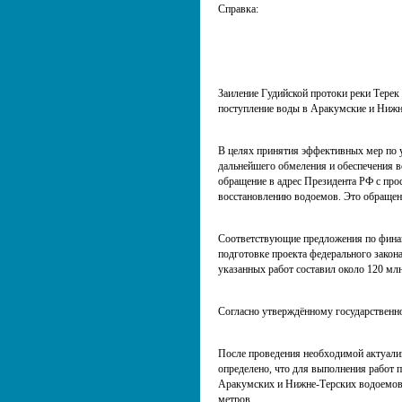
Справка:
Заиление Гудийской протоки реки Терек 
поступление воды в Аракумские и Нижн
В целях принятия эффективных мер по
дальнейшего обмеления и обеспечения в
обращение в адрес Президента РФ с про
восстановлению водоемов. Это обращен
Соответствующие предложения по финан
подготовке проекта федерального закон
указанных работ составил около 120 млн
Согласно утверждённому государствен
После проведения необходимой актуализ
определено, что для выполнения работ 
Аракумских и Нижне-Терских водоемов, 
метров.