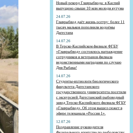
Новый рекорд Главрыбвода: в Каспий
выпущено свыше 10 млн молоди кутума
24.07.26
Главрыбвод даёт жизнь осетру: более 11
тысяч мальков пополнили водоёмы
Дагестана
14.07.26
В Терско-Каспийском филиале ФГБУ
«Главрыбвод» состоялось награждение
сотрудников и ветеранов филиала
ведомственными наградами по случаю
Дня Рыбака!
14.07.26
Студенты-ихтиологи биологического
факультета Дагестанского
государственного университета посетили
с экскурсией Дагестанский рыбоводный
завод Терско-Каспийского филиала ФГБУ
«Главрыбвод». Об этом вышел сюжет в
эфире телеканала «Россия 1».
12.07.26
Поздравление руководителя
Федерального агентства по рыболовству