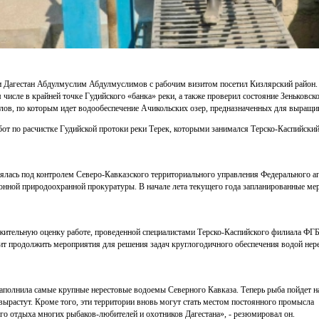
и Дагестан Абдулмуслим Абдулмуслимов с рабочим визитом посетил Кизлярский район.
 числе в крайней точке Гудийского «банка» реки, а также проверил состояние Зеньковско
лов, по которым идет водообеспечение Ачикольских озер, предназначенных для выращи
бот по расчистке Гудийской протоки реки Терек, которыми занимался Терско-Каспийски
ялась под контролем Северо-Кавказского территориального управления Федерального аг
нной природоохранной прокуратуры. В начале лета текущего года запланированные ме
ительную оценку работе, проведенной специалистами Терско-Каспийского филиала ФГ
ит продолжить мероприятия для решения задач круглогодичного обеспечения водой нер
наполнила самые крупные нерестовые водоемы Северного Кавказа. Теперь рыба пойдет на
ырастут. Кроме того, эти территории вновь могут стать местом постоянного промысла
го отдыха многих рыбаков-любителей и охотников Дагестана», - резюмировал он.