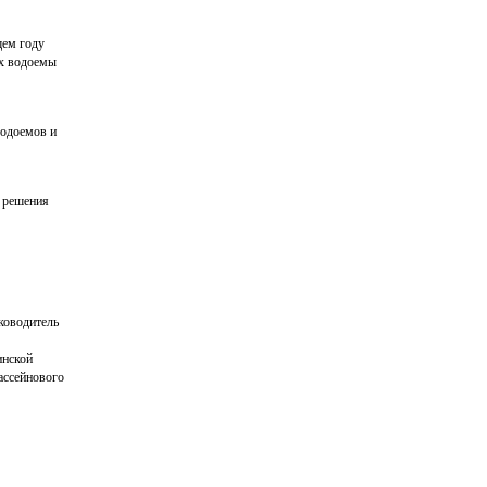
щем году
их водоемы
водоемов и
о решения
ководитель
инской
ассейнового