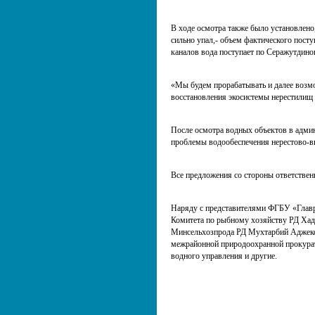
В ходе осмотра также было установлено
сильно упал,- объем фактического пост
каналов вода поступает по Серажутдинов
«Мы будем прорабатывать и далее возм
восстановления экосистемы нерестилищ 
После осмотра водных объектов в админ
проблемы водообеспечения нерестово-
Все предложения со стороны ответствен
Наряду с представителями ФГБУ «Главр
Комитета по рыбному хозяйству РД Ха
Минсельхозпрода РД Мухтарбий Аджеков
межрайонной природоохранной прокура
водного управления и другие.