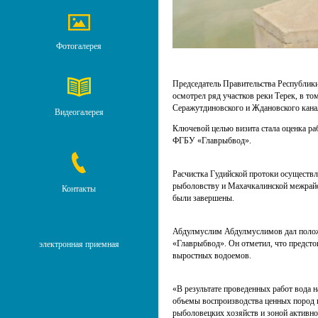
Фотогалерея
Председатель Правительства Республик
осмотрел ряд участков реки Терек, в том
Серажутдиновского и Ждановского кана
Видеогалерея
Ключевой целью визита стала оценка ра
ФГБУ «Главрыбвод».
Расчистка Гудийской протоки осуществл
рыболовству и Махачкалинской межрайо
Контакты
были завершены.
Абдулмуслим Абдулмуслимов дал полож
«Главрыбвод». Он отметил, что предсто
электронная приемная
выростных водоемов.
«В результате проведенных работ вода 
объемы воспроизводства ценных пород в
рыболовецких хозяйств и зоной активно