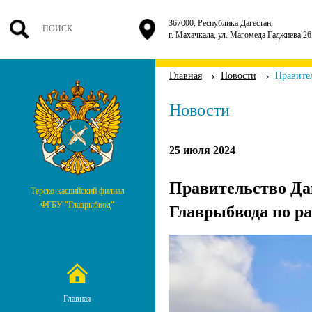
367000, Республика Дагестан,
г. Махачкала, ул. Магомеда Гаджиева 26
Главная
Новости
Правител
Новости
25 июля 2024
Правительство Да
Терско-каспийский филиал
ФГБУ "Главрыбвод"
Главрыбвода по ра
Главная