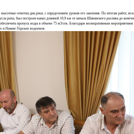
высотные отметки дна реки, с определением уровня его заиления. По итогам работ, исх
сла реки, был построен канал длинной 10,9 км от начала Шавинского разлива до конечн
обеспечить пропуск воды в объеме 75 м3/сек. Благодаря мелиоративным мероприятиям 
х и Нижне-Терских водоемов.