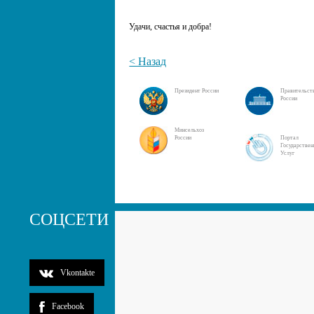
Удачи, счастья и добра!
< Назад
Президент России
Правительст
России
Минсельхоз
России
Портал
Государстве
Услуг
СОЦСЕТИ
Vkontakte
Facebook